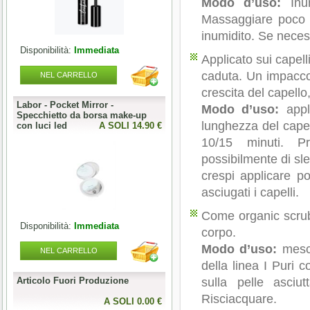
Modo d’uso:
Inum
Massaggiare poco 
inumidito. Se neces
Disponibilità:
Immediata
Disponibilità:
Immediata
Applicato sui capell
caduta. Un impacco 
NEL CARRELLO
NEL CARRELLO
crescita del capell
Labor - Pocket Mirror -
Articolo Fuori Produzione
Modo d’uso:
appli
Specchietto da borsa make-up
lunghezza del cape
0 €
con luci led
A SOLI 14.90 €
A SOLI 0.00 
10/15 minuti. P
possibilmente di sle
crespi applicare p
asciugati i capelli.
Come organic scrub 
Disponibilità:
Immediata
Disponibilità:
Esaurito
corpo.
Modo d’uso:
mesco
NEL CARRELLO
NEL CARRELLO
della linea I Puri c
Articolo Fuori Produzione
Articolo Fuori Produzione
sulla pelle asciu
l
Risciacquare.
0 €
A SOLI 0.00 €
A SOLI 0.00 