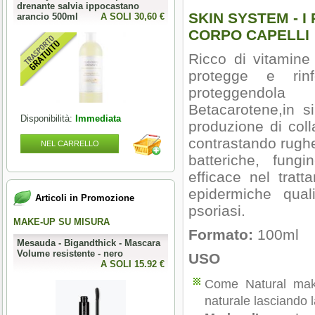
drenante salvia ippocastano
SKIN SYSTEM - I 
arancio 500ml
A SOLI 30,60 €
CORPO CAPELLI
Ricco di vitamine 
protegge e rin
proteggendola
Betacarotene,in s
Disponibilità:
Immediata
produzione di coll
contrastando rughe 
NEL CARRELLO
batteriche, fung
efficace nel trat
epidermiche qual
Articoli in Promozione
psoriasi.
MAKE-UP SU MISURA
PERFECT NAILS
Formato:
100ml
-
Mesauda - Bigandthick - Mascara
Mesauda - MNP Bonbons -
Volume resistente - nero
Sprinkle Gel Polish -
USO
0 €
A SOLI 15.92 €
Semipermanente puntinato 10ml
A SOLI 9.84 
Come Natural mak
naturale lasciando l