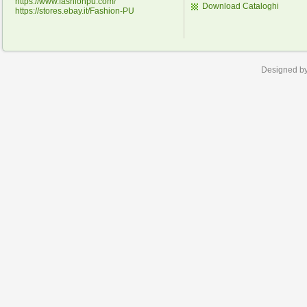
https://www.fashionpu.com/
Download Cataloghi
https://stores.ebay.it/Fashion-PU
Designed b