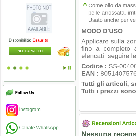
Come olio da massag
pelle arrossata, irr
Usato anche per veic
MODO D'USO
Applicare sulla zo
Disponibilità:
Esaurito
Disponibilità:
Esaurito
fino a completo a
NEL CARRELLO
NEL CARRELLO
elencati, seguire le
Codice :
SS-0040
EAN :
805140757
Tutti gli articoli, 
Tutti i prezzi son
Follow Us
Instagram
Recensioni Artic
Canale WhatsApp
Nessuna recensi