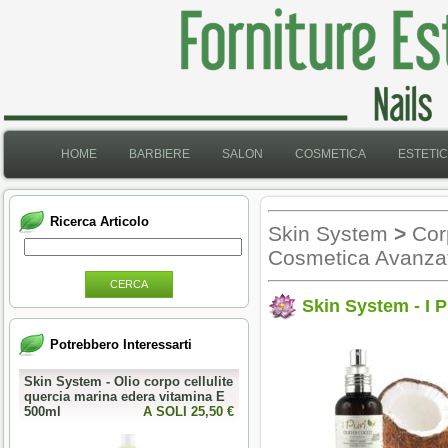
HOME
BARBIERE
SALON
COSMETICA
ESTETI
Ricerca Articolo
Skin System
>
Cor
Cosmetica Avanz
CERCA
Skin System - I P
Potrebbero Interessarti
Skin System - Olio corpo cellulite
quercia marina edera vitamina E
500ml
A SOLI 25,50 €