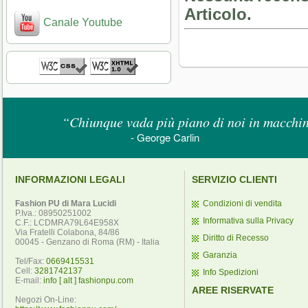
Articolo.
Canale Youtube
“Chiunque vada più piano di noi in macchina
- George Carlin
INFORMAZIONI LEGALI
SERVIZIO CLIENTI
Fashion PU di Mara Lucidi
Condizioni di vendita
P.Iva.: 08950251002
Informativa sulla Privacy
C.F.: LCDMRA79L64E958X
Via Fratelli Colabona, 84/86
Diritto di Recesso
00045 - Genzano di Roma (RM) - Italia
Garanzia
Tel/Fax:
0669415531
Cell:
3281742137
Info Spedizioni
E-mail:
info [ alt ] fashionpu.com
AREE RISERVATE
Negozi On-Line: