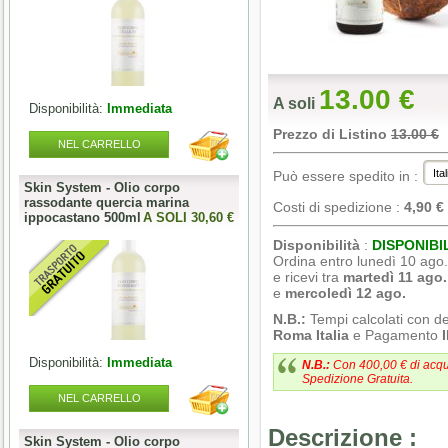
13.00 €
A soli
Disponibilità:
Immediata
Prezzo di Listino
13.00 €
NEL CARRELLO
Può essere spedito in :
Skin System - Olio corpo
rassodante quercia marina
Costi di spedizione :
4,90 €
ippocastano 500ml
A SOLI 30,60 €
Disponibilità
:
DISPONIBI
Ordina entro lunedì 10 ago
e ricevi tra
martedì 11 ago.
e
mercoledì 12 ago.
N.B.:
Tempi calcolati con d
Roma Italia
e Pagamento
Disponibilità:
Immediata
N.B.:
Con 400,00 € di acqu
Spedizione Gratuita.
NEL CARRELLO
Descrizione :
Skin System - Olio corpo