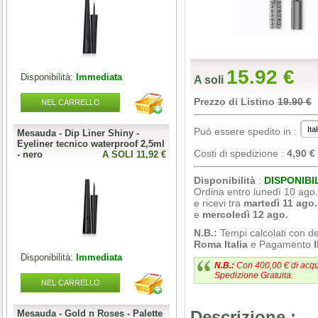
15.92 €
Disponibilità:
Immediata
A soli
Prezzo di Listino
19.90 €
NEL CARRELLO
Può essere spedito in :
Mesauda - Dip Liner Shiny -
Eyeliner tecnico waterproof 2,5ml
Costi di spedizione :
4,90 €
- nero
A SOLI 11,92 €
Disponibilità
:
DISPONIBI
Ordina entro lunedì 10 ago
e ricevi tra
martedì 11 ago.
e
mercoledì 12 ago.
N.B.:
Tempi calcolati con d
Roma Italia
e Pagamento
Disponibilità:
Immediata
N.B.:
Con 400,00 € di acqu
Spedizione Gratuita.
NEL CARRELLO
Mesauda - Gold n Roses - Palette
Descrizione :