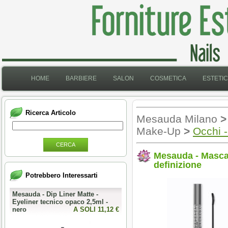
HOME
BARBIERE
SALON
COSMETICA
ESTETI
Ricerca Articolo
Mesauda Milano
>
Make-Up
>
Occhi -
CERCA
Mesauda - Mascar
definizione
Potrebbero Interessarti
Mesauda - Dip Liner Matte -
Eyeliner tecnico opaco 2,5ml -
nero
A SOLI 11,12 €