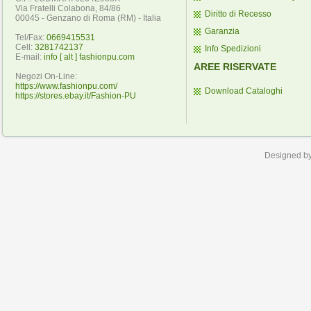
Via Fratelli Colabona, 84/86
Diritto di Recesso
00045 - Genzano di Roma (RM) - Italia
Garanzia
Tel/Fax:
0669415531
Cell:
3281742137
Info Spedizioni
E-mail:
info [ alt ] fashionpu.com
AREE RISERVATE
Negozi On-Line:
https://www.fashionpu.com/
Download Cataloghi
https://stores.ebay.it/Fashion-PU
Designed b