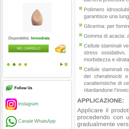
Polimero idrosolubi
garantisce una lung
Glicerina: per forni
Gomma di acacia: ag
Disponibilità:
Immediata
Disponibilità:
Immediata
Cellule staminali ve
NEL CARRELLO
NEL CARRELLO
stress ossidativo, 
morbidezza e idrata
Cellule staminali ra
dei cheratinociti
caratteristiche di ce
Follow Us
ritardandone l’inve
APPLICAZIONE:
Instagram
Applicare il prodot
procedendo con u
Canale WhatsApp
gradualmente verso