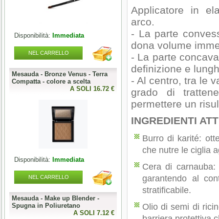
Applicatore in el
arco.
- La parte convess
Disponibilità:
Immediata
Disponibilità:
Immediata
dona volume immed
NEL CARRELLO
NEL CARRELLO
- La parte concava,
definizione e lung
Mesauda - Bronze Venus - Terra
Mesauda - MNP One Phase
- Al centro, tra le v
o
Compatta - colore a scelta
Builder Gel 50g - colore a scelta
0 €
A SOLI 16.72 €
A SOLI 19.68 
grado di tratten
permettere un risu
INGREDIENTI ATTI
Burro di karité: ott
che nutre le ciglia
Disponibilità:
Immediata
Disponibilità:
Immediata
Cera di carnauba: 
garantendo al con
NEL CARRELLO
NEL CARRELLO
stratificabile.
Mesauda - Make up Blender -
Mesauda - MNP Bonbons -
Spugna in Poliuretano
Sprinkle Gel Polish -
Olio di semi di rici
0 €
A SOLI 7.12 €
Semipermanente puntinato 10ml
A SOLI 9.84 
barriera protettiva 