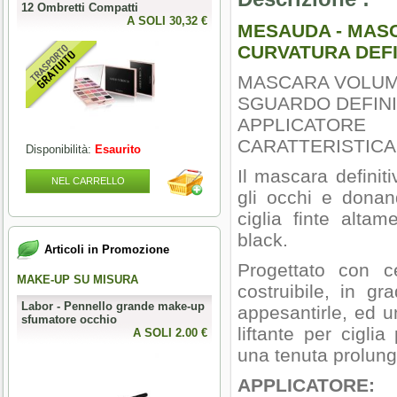
12 Ombretti Compatti
A SOLI 30,32 €
MESAUDA - MAS
CURVATURA DEFI
MASCARA VOLUM
SGUARDO DEFIN
APPLICATO
CARATTERISTICA
Disponibilità:
Esaurito
Il mascara definit
NEL CARRELLO
gli occhi e dona
ciglia finte altam
black.
Articoli in Promozione
Progettato con c
MAKE-UP SU MISURA
PERFECT NAILS
costruibile, in g
Labor - Pennello grande make-up
Mesauda - MNP Crumpled Foil -
appesantirle, ed u
sfumatore occhio
Foil metallici per nail art
liftante per cigli
0 €
A SOLI 2.00 €
A SOLI 3.28 
una tenuta prolung
APPLICATORE: