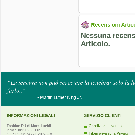
Recensioni Artic
Nessuna recensi
Articolo.
“La tenebra non può scacciare la tenebra: solo la l
farlo..”
- Martin Luther King Jr.
INFORMAZIONI LEGALI
SERVIZIO CLIENTI
Fashion PU di Mara Lucidi
Condizioni di vendita
P.Iva.: 08950251002
Informativa sulla Privacy
C.F.: LCDMRA79L64E958X