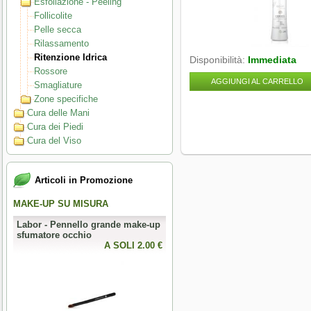
Esfoliazione - Peeling
Follicolite
Pelle secca
Rilassamento
Ritenzione Idrica
Disponibilità:
Immediata
Rossore
AGGIUNGI AL CARRELLO
Smagliature
Zone specifiche
Cura delle Mani
Cura dei Piedi
Cura del Viso
Articoli in Promozione
MAKE-UP SU MISURA
PERFECT NAILS
Labor - Pennello grande make-up
Mesauda - MNP Crumpled Foil -
sfumatore occhio
Foil metallici per nail art
0 €
A SOLI 2.00 €
A SOLI 3.28 