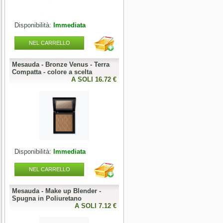
Disponibilità:
Immediata
Disponibilità:
Immediata
NEL CARRELLO
NEL CARRELLO
Mesauda - Bronze Venus - Terra
Mesauda - MNP One Phase
o
Compatta - colore a scelta
Builder Gel 50g - colore a scelta
0 €
A SOLI 16.72 €
A SOLI 19.68 
Disponibilità:
Immediata
Disponibilità:
Immediata
NEL CARRELLO
NEL CARRELLO
Mesauda - Make up Blender -
Mesauda - MNP Bonbons -
Spugna in Poliuretano
Sprinkle Gel Polish -
0 €
A SOLI 7.12 €
Semipermanente puntinato 10ml
A SOLI 9.84 