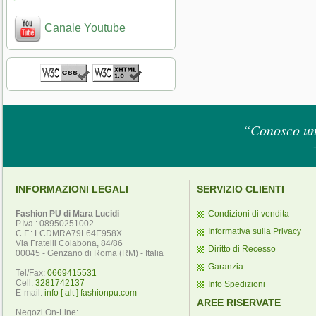
Canale Youtube
“Conosco un 
INFORMAZIONI LEGALI
SERVIZIO CLIENTI
Fashion PU di Mara Lucidi
Condizioni di vendita
P.Iva.: 08950251002
Informativa sulla Privacy
C.F.: LCDMRA79L64E958X
Via Fratelli Colabona, 84/86
Diritto di Recesso
00045 - Genzano di Roma (RM) - Italia
Garanzia
Tel/Fax:
0669415531
Cell:
3281742137
Info Spedizioni
E-mail:
info [ alt ] fashionpu.com
AREE RISERVATE
Negozi On-Line: