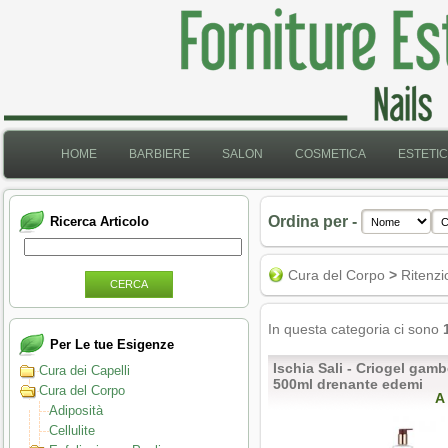
HOME
BARBIERE
SALON
COSMETICA
ESTETI
Ordina per -
Ricerca Articolo
Cura del Corpo
>
Ritenzi
CERCA
In questa categoria ci sono
Per Le tue Esigenze
Ischia Sali - Criogel gam
Cura dei Capelli
500ml drenante edemi
Cura del Corpo
A
Adiposità
Cellulite