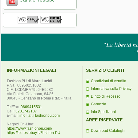
“La libertà no
- 
INFORMAZIONI LEGALI
SERVIZIO CLIENTI
Fashion PU di Mara Lucidi
Condizioni di vendita
P.Iva.: 08950251002
Informativa sulla Privacy
C.F.: LCDMRA79L64E958X
Via Fratelli Colabona, 84/86
Diritto di Recesso
00045 - Genzano di Roma (RM) - Italia
Garanzia
Tel/Fax:
0669415531
Cell:
3281742137
Info Spedizioni
E-mail:
info [ alt ] fashionpu.com
AREE RISERVATE
Negozi On-Line:
https://www.fashionpu.com/
Download Cataloghi
https://stores.ebay.it/Fashion-PU