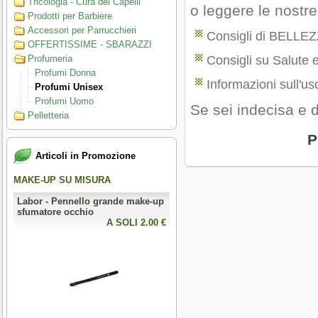
Tricologia - Cura dei Capelli
o leggere le nostr
Prodotti per Barbiere
Accessori per Parrucchieri
Consigli di BELLE
OFFERTISSIME - SBARAZZI
Profumeria
Consigli su Salute 
Profumi Donna
Informazioni sull'uso
Profumi Unisex
Profumi Uomo
Se sei indecisa e 
Pelletteria
P
Articoli in Promozione
MAKE-UP SU MISURA
PERFECT NAILS
Labor - Pennello grande make-up
Mesauda - MNP Crumpled Foil -
sfumatore occhio
Foil metallici per nail art
0 €
A SOLI 2.00 €
A SOLI 3.28 