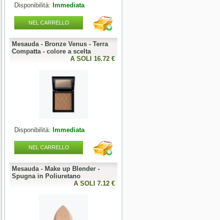
Disponibilità:
Immediata
Disponibilità:
Immediata
NEL CARRELLO
NEL CARRELLO
Mesauda - Bronze Venus - Terra
Mesauda - MNP One Phase
o
Compatta - colore a scelta
Builder Gel 50g - colore a scelta
0 €
A SOLI 16.72 €
A SOLI 19.68 
Disponibilità:
Immediata
Disponibilità:
Immediata
NEL CARRELLO
NEL CARRELLO
Mesauda - Make up Blender -
Mesauda - MNP Bonbons -
Spugna in Poliuretano
Sprinkle Gel Polish -
0 €
A SOLI 7.12 €
Semipermanente puntinato 10ml
A SOLI 9.84 