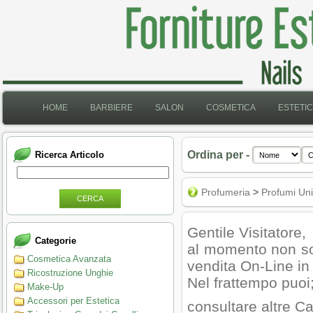
HOME
BARBIERE
SALON
COSMETICA
ESTETI
Ordina per -
Ricerca Articolo
Profumeria
>
Profumi Un
CERCA
Gentile Visitatore,
Categorie
al momento non son
Cosmetica Avanzata
vendita On-Line in
Ricostruzione Unghie
Nel frattempo puoi
Make-Up
Accessori per Estetica
consultare altre Ca